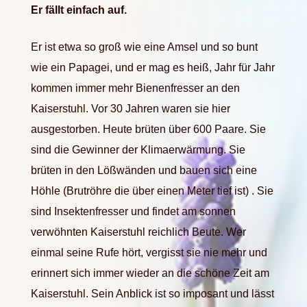
Er fällt einfach auf.
Er
ist etwa so groß wie eine Amsel und so bunt
wie ein Papag
e
i, und er mag es heiß, Jahr für Jahr
kommen immer mehr Bienenfresser an den
Kaiserstuhl. Vor 30 Jahren waren sie hier
ausgestorben. Heute brüten über 600 Paare. Sie
sind die Gewinner der Klimaerwärmung. Sie
brüten in den Lößwänden und bauen sich eine
Höhle (Brutröhre die über einen Meter tief ist) . Sie
sind Insektenfresser und findet am sonnen
verwöhnten Kaiserstuhl reichlich Beute. Wer
einmal seine Rufe hört, vergisst sie nie mehr und
erinnert sich immer wieder an die schöne Zeit am
Kaiserstuhl. Sein Anblick ist so imposant und lässt